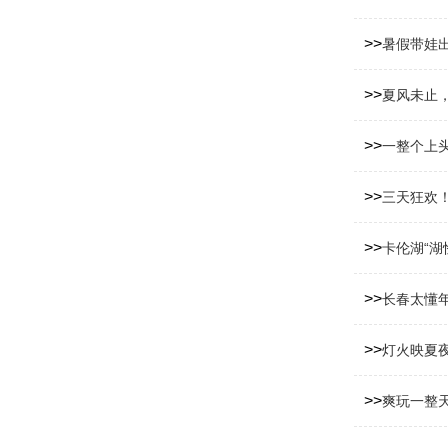
>>
暑假带娃出
>>
夏风未止
>>
一整个上头
>>
三天狂欢
>>
卡伦湖“湖
>>
长春太懂
>>
灯火映夏
>>
爽玩一整