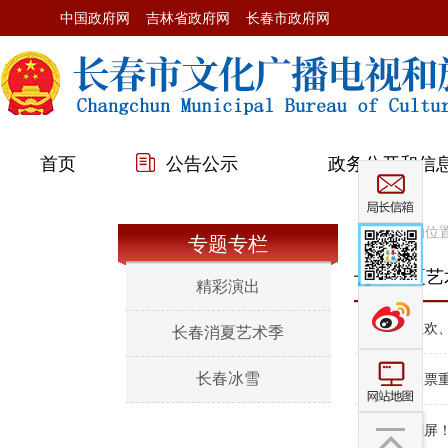
中国政府网
吉林省政府网
长春市政府网
首页
公告公示
政务公开和信
您当前的位
专题专栏
长春消夏艺
精彩演出
>>
泼水狂欢、
长春消夏艺术季
长春冰雪
>>
超值联票
>>
狂欢刷屏！