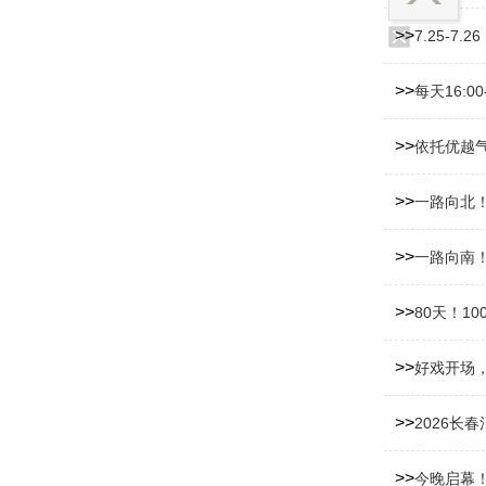
>>
7.25-7
>>
每天16:0
>>
依托优越
>>
一路向北
>>
一路向南
>>
80天！1
>>
好戏开场
>>
2026长
>>
今晚启幕！