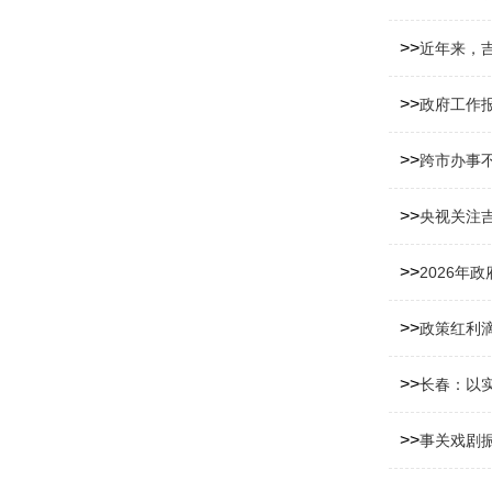
>>
近年来，吉
>>
政府工作
>>
跨市办事不
>>
央视关注吉
>>
2026年
>>
政策红利滴
>>
长春：以
>>
事关戏剧