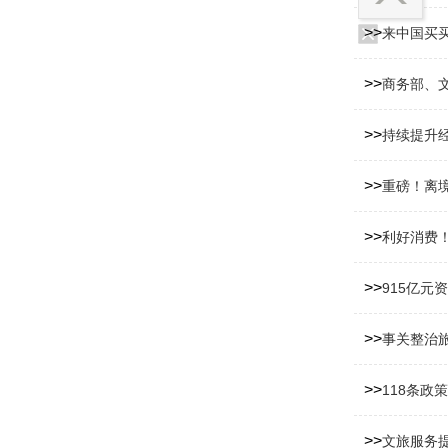
>>
来中国买
>>
商务部、文
>>
持续提升经
>>
重磅！离
>>
利好消费
>>
915亿元
>>
事关整治
>>
118条政
>>
文旅服务提