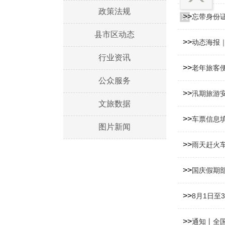
政策法规
>>
忘带身份
县市区动态
>>
动态海报
行业资讯
>>
老年旅客便
公众服务
>>
汛期旅游
文旅数据
>>
车票信息
图片新闻
>>
雨天赶火
>>
国庆假期
>>
8月1日至
>>
通知丨全