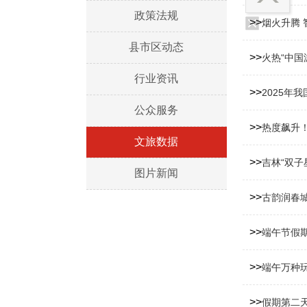
政策法规
>>
烟火升腾 
县市区动态
>>
火热“中国
行业资讯
>>
2025年
公众服务
>>
热度飙升
文旅数据
>>
吉林“双子
图片新闻
>>
古韵润春
>>
端午节假
>>
端午万种
>>
假期第二