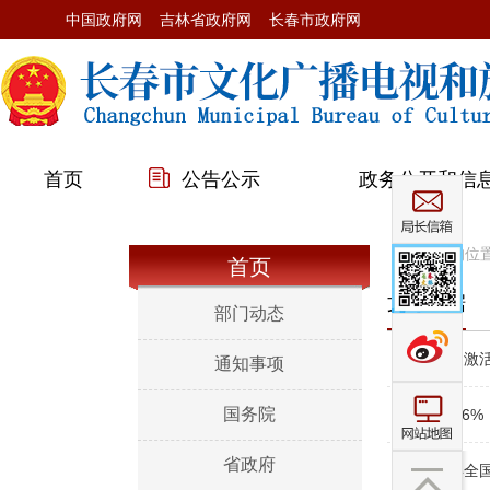
中国政府网
吉林省政府网
长春市政府网
首页
公告公示
政务公开和信
您当前的位
首页
文旅数据
部门动态
>>
长春：激
通知事项
国务院
>>
增长4.6
省政府
>>
上半年全国